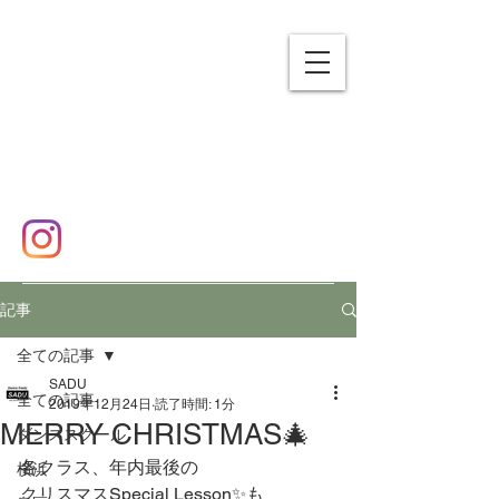
SADU
エスエーディーユー
横浜市泉区 ダンススクール
✉
sadudance2016@gmail.com
☎
080-7458-9101
記事
全ての記事
SADU
全ての記事
2019年12月24日
読了時間: 1分
MERRY CHRISTMAS🎄
ダンススクール
各クラス、年内最後の
横浜
クリスマスSpecial Lesson✨も