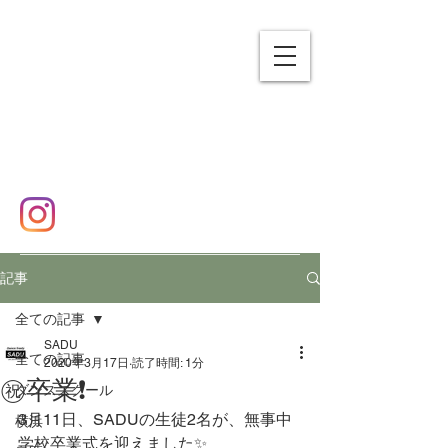
SADU
エスエーディーユー
横浜市泉区 ダンススクール
✉
sadudance2016@gmail.com
☎
080-7458-9101
記事
全ての記事
SADU
全ての記事
2020年3月17日
読了時間: 1分
㊗️卒業❗️
ダンススクール
3月11日、SADUの生徒2名が、無事中
横浜
学校卒業式を迎えました✨