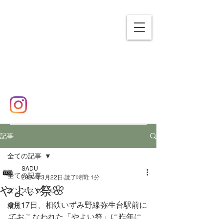
SADU
エスエーディーユー
横浜市泉区 ダンススクール
✉
sadudance2016@gmail.com
☎
080-7458-9101
記事
全ての記事
SADU
全ての記事
2024年3月22日
読了時間: 1分
やよい祭🌸
ダンススクール
3月17日、相鉄いずみ野線弥生台駅前に
横浜
ておこなわれた「やよい祭」に昨年に