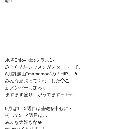
泉区
水曜Enjoy kidsクラス🦋
みそら先生レッスンがスタートして、
8月課題曲"mamamoo"の「HIP」🎶
みんな頑張ってくれました💮👏
新メンバーも加わり
ますます盛り上がってますっ✨✨
9月は1・2週目は基礎を中心に💪
そして3・4週目は…
みんな大好きな❤️