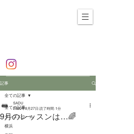
SADU
エスエーディーユー
横浜市泉区 ダンススクール
✉
sadudance2016@gmail.com
☎
080-7458-9101
記事
全ての記事
SADU
全ての記事
2020年8月27日
読了時間: 1分
9月のレッスンは…🌈
ダンススクール
横浜